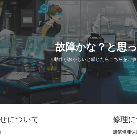
ip to main content
Skip to navigat
故障かな？と思
動作がおかしいと感じたらこちらをご参
せについて
修理に
例
無償修理保