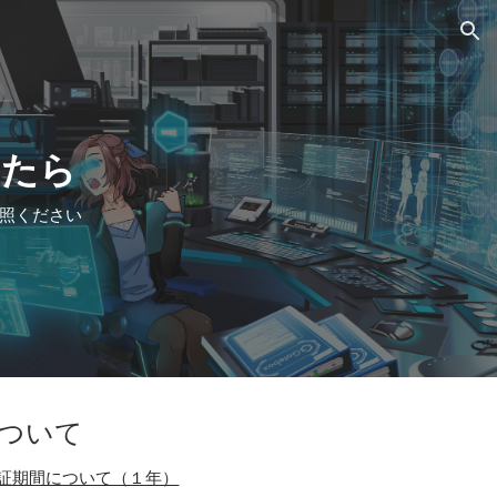
ion
ったら
照ください
ついて
証期間について（１年）