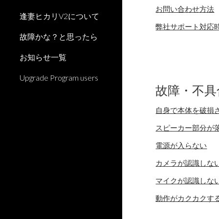
お問い合わせ方法
逢妻ヒカリV2について
弊社サポート対応
故障かな？と思ったら
お知らせ一覧
Upgrade Program users
故障・不具
自身で本体を破損
スピーカー部分が
電源が入らない
カメラが認識しな
マイクが認識しな
動作がカクカクす