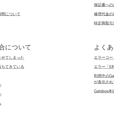
保証書への
時間について
修理代金の
特定商取引
合について
よくあ
させてしまった
エラーコー
落ちてきている
エラー「ERR
利用中のG
が表示され
い
Gatebo
い
る