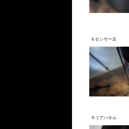
6.センサー左
9.リアパネル