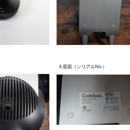
4.
底面（シリアルNo.）