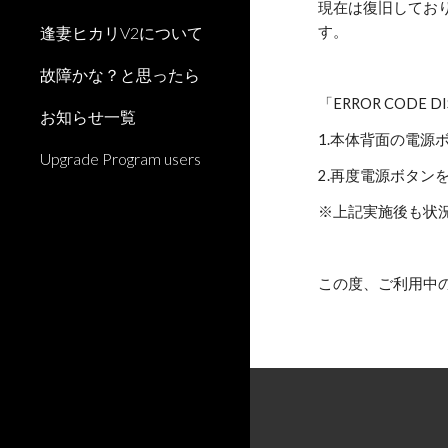
現在は復旧しており
逢妻ヒカリV2について
す。
故障かな？と思ったら
「ERROR CODE
お知らせ一覧
1.本体背面の電源
Upgrade Program users
2.再度電源ボタンを
※上記実施後も状
この度、ご利用中