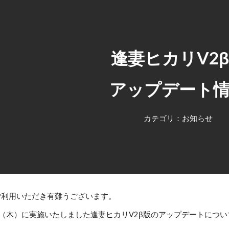
ip to main content
Skip to navigat
逢妻ヒカリV2
アップデート
カテゴリ：お知らせ
xをご利用いただき有難うございます。
（
木
）に実施いたしました逢妻ヒカリV2β版のアップデートにつ