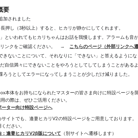
概要
追加されました
ンを長押し（3秒以上）すると、ヒカリが静かにしてくれます。
リ」といわれてもヒカリちゃんはお話を我慢します。アラームも音
記リンクをご確認ください。 →
こちらのページ（外部リンクへ
できないことについて、それなりに「できない」と答えるようにな
まだ自信満々にできないことをやろうとしてしてしまうことがある
喋ろうとしてエラーになってしまうことが少しだけ減りました。
ebox本体をお持ちになられたマスターの皆さま向けに特設ページを
をご利用の際は、ぜひご活用ください。
ポーター向け特設ページへ
めサイトでも、逢妻ヒカリV2の特設ページをご用意しております。
用ください。
：逢妻ヒカリV2β版について
（別サイトへ遷移します）