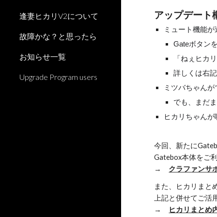
アップデート
逢妻ヒカリV2について
ミュート機能が
故障かな？と思ったら
Gateボタ
お知らせ一覧
「ねぇヒカ
詳しくは右
Upgrade Program users
ミツバちゃんが
でも、まだ
ヒカリちゃんが
今回、新たにGat
Gatebox本体
→
クラファンサ
また、ヒカリまと
上記と併せてご活
→
ヒカリまとめ内